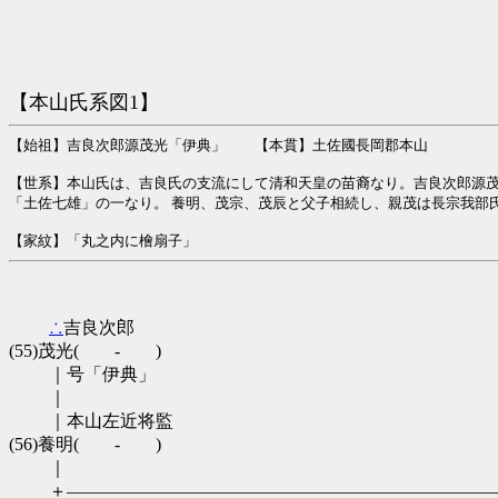
【本山氏系図1】
【始祖】吉良次郎源茂光「伊典」 【本貫】土佐國長岡郡本山
【世系】本山氏は、吉良氏の支流にして清和天皇の苗裔なり。吉良次郎源茂
「土佐七雄」の一なり。 養明、茂宗、茂辰と父子相続し、親茂は長宗我部
【家紋】「丸之内に檜扇子」
∴
吉良次郎

(55)茂光(　　-　　)

　　 ｜号「伊典」

　　 ｜

　　 ｜本山左近将監

(56)養明(　　-　　)

　　 ｜

　　 ＋――――――――――――――――――――――――