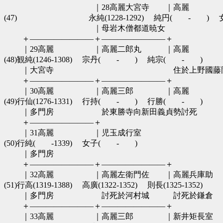
　　 　　　　　　　　　｜28高麗大宮寺　　｜高麗　　　　
(47)　　　　　　　　　永純(1228-1292)　 純円(　　-　　)　 
　　 　　　　　　　　　｜母岩木僧都道暁女

　　 ＋――――――――＋――――――――＋

　　 ｜29高麗　　　　　｜高麗二郎丸　　　｜高麗

(48)観純(1246-1308)　 宗丹(　　-　　)　 純宗(　　-　　)

　　 ｜大宮寺　　　　　　　　　　　　　　　住於上野國藤岡
　　 ＋――――――――＋――――――――＋

　　 ｜30高麗　　　　　｜高麗三郎　　　　｜高麗

(49)行仙(1276-1331)　 行持(　　-　　)　 行勝(　　-　　)

　　 ｜多門房　　　　　　於東勝寺向新田義貞勢討死

　　 ＋――――――――＋

　　 ｜31高麗　　　　　｜児玉成行室

(50)行純(　　-1339)　 女子(　　-　　)

　　 ｜多門房

　　 ＋――――――――＋――――――――＋

　　 ｜32高麗　　　　　｜高麗左衛門佐　　｜高麗兵庫助

(51)行高(1319-1388)　 高廣(1322-1352)　 則長(1325-1352)

　　 ｜多門房　　　　　　討死於河村城　　　討死於鎌倉

　　 ＋――――――――＋――――――――＋

　　 ｜33高麗　　　　　｜高麗三郎　　　　｜新井矩長室
