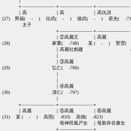
　　 　｜

　　 　＋―――――――＋―――――――＋―――――――
　　 　｜高　　　　　　｜高　　　　　　｜高仇須　　　　
(27)　男福(　 -　 )　 任武(　 -　 )　 徳武(　 -　 )　 若光(　 -7
　　 　　太子　　　　　　　　　　　　　　　　　　　　　｜大寳
　　 　　　　　　　　　＋―――――――＋―――――――
　　 　　　　　　　　　｜②高麗王　　　｜高麗　　　　　
(28)　　　　　　　　　家重(　 -748)　　某 (　 -　 )　 聖雲(　 
　　 　　　　　　　　　｜高麗社創建　　　　　　　　　　↓
　　 　　　　　　　　　｜

　　 　　　　　　　　　｜③高麗

(29)　　　　　　　　　弘仁(　 -760)

　　 　　　　　　　　　｜

　　 　　　　　　　　　｜

　　 　　　　　　　　　｜④高麗

(30)　　　　　　　　　清仁(　 -797)

　　 　　　　　　　　　｜

　　　 ＋―――――――＋―――――――＋

　　　 ｜高麗　　　　　｜⑤高麗　　　　｜⑥高麗

(31)　 某 (　 -　 )　 高照(　 -810)　 高徳(　 -823)

　　 　　　　　　　　　　母神田風戸女　｜母新井谷廣女

　　　 　　　　　　　　＋―――――――＋
