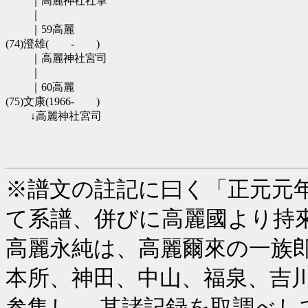
　　 ｜高麗神社社掌

　　 ｜

　　 ｜59高麗

(74)澄雄(　　-　　)

　　 ｜高麗神社宮司

　　 ｜

　　 ｜60高麗

(75)文康(1966-　　)

　　 ↓高麗神社宮司

※譜文の註記に曰く「正元元年(
て系譜、併びに高麗國より持來
高麗永純は、高麗爾來の一族郎
本所、神田、中山、福泉、吉
参集し、 其諸記録を取調べ