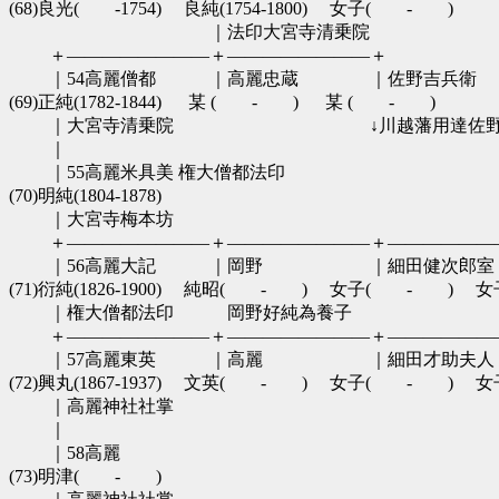
(68)良光(　　-1754)　 良純(1754-1800)　 女子(　　-　　)

　　 　　　　　　　　　｜法印大宮寺清乗院

　　 ＋――――――――＋――――――――＋

　　 ｜54高麗僧都　　　｜高麗忠蔵　　　　｜佐野吉兵衛

(69)正純(1782-1844)　  某 (　　-　　)　  某 (　　-　　)

　　 ｜大宮寺清乗院　　　　　　　　　　　↓川越藩用達佐野
　　 ｜

　　 ｜55高麗米具美 権大僧都法印

(70)明純(1804-1878)

　　 ｜大宮寺梅本坊

　　 ＋――――――――＋――――――――＋――――――
　　 ｜56高麗大記　　　｜岡野　　　　　　｜細田健次郎室
(71)衍純(1826-1900)　 純昭(　　-　　)　 女子(　　-　　)　 
　　 ｜権大僧都法印　　　岡野好純為養子

　　 ＋――――――――＋――――――――＋――――――
　　 ｜57高麗東英　　　｜高麗　　　　　　｜細田才助夫人
(72)興丸(1867-1937)　 文英(　　-　　)　 女子(　　-　　)　 
　　 ｜高麗神社社掌

　　 ｜

　　 ｜58高麗

(73)明津(　　-　　)
