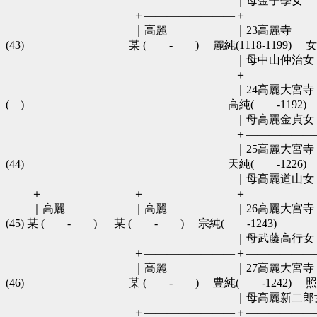
　　 　　　　　　　　　　　　　　　　　　｜母金子學女　　
　　 　　　　　　　　　＋――――――――＋　　　　　　　
　　 　　　　　　　　　｜高麗　　　　　　｜23高麗寺　　
(43)　　　　　　　　　 某 (　　-　　)　 麗純(1118-1199)　 女
　　 　　　　　　　　　　　　　　　　　　｜母中山仲治女

　　 　　　　　　　　　　　　　　　　　　＋――――――
　　 　　　　　　　　　　　　　　　　　　｜24高麗大宮寺
(　)　　　　　　　　　　　　　　　　　　高純(　　-1192)　 禅
　　 　　　　　　　　　　　　　　　　　　｜母高麗金貞女
　　 　　　　　　　　　　　　　　　　　　＋―――――――
　　 　　　　　　　　　　　　　　　　　　｜25高麗大宮寺
(44)　　　　　　　　　　　　　　　　　　天純(　　-1226)　 
　　 　　　　　　　　　　　　　　　　　　｜母高麗道山女　
　　 ＋――――――――＋――――――――＋

　　 ｜高麗　　　　　　｜高麗　　　　　　｜26高麗大宮寺

(45) 某 (　　-　　)　  某 (　　-　　)　 宗純(　　-1243)

　　 　　　　　　　　　　　　　　　　　　｜母武藤高行女

　　 　　　　　　　　　＋――――――――＋―――――――
　　 　　　　　　　　　｜高麗　　　　　　｜27高麗大宮寺
(46)　　　　　　　　　 某 (　　-　　)　 豊純(　　-1242)　 照
　　 　　　　　　　　　　　　　　　　　　｜母高麗新二郎女
　　 　　　　　　　　　＋――――――――＋―――――――