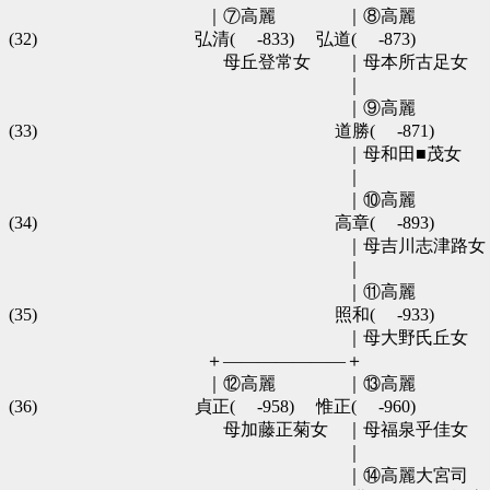
　　　 　　　　　　　　｜⑦高麗　　　　｜⑧高麗

(32)　　　　　　　　　弘清(　 -833)　 弘道(　 -873)

　　 　　　　　　　　　　母丘登常女　　｜母本所古足女

　　 　　　　　　　　　　　　　　　　　｜

　　 　　　　　　　　　　　　　　　　　｜⑨高麗

(33)　　　　　　　　　　　　　　　　　道勝(　 -871)

　　 　　　　　　　　　　　　　　　　　｜母和田■茂女

　　 　　　　　　　　　　　　　　　　　｜

　　 　　　　　　　　　　　　　　　　　｜⑩高麗

(34)　　　　　　　　　　　　　　　　　高章(　 -893)

　　 　　　　　　　　　　　　　　　　　｜母吉川志津路女

　　 　　　　　　　　　　　　　　　　　｜

　　 　　　　　　　　　　　　　　　　　｜⑪高麗

(35)　　　　　　　　　　　　　　　　　照和(　 -933)

　　 　　　　　　　　　　　　　　　　　｜母大野氏丘女

　　 　　　　　　　　　＋―――――――＋

　　 　　　　　　　　　｜⑫高麗　　　　｜⑬高麗

(36)　　　　　　　　　貞正(　 -958)　 惟正(　 -960)

　　 　　　　　　　　　　母加藤正菊女　｜母福泉乎佳女

　　 　　　　　　　　　　　　　　　　　｜

　　 　　　　　　　　　　　　　　　　　｜⑭高麗大宮司
